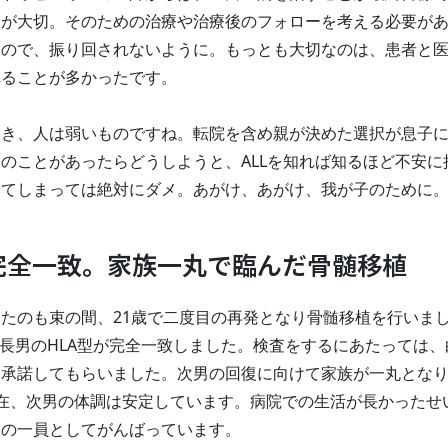
とが大切。そのための治療や治療後のフォローを考える必要が
なので、振り回されないように。もっとも大切なのは、患者と
れることが多かったです。
とき、人は弱いものですね。転院を含め親が決めた選択が息子
のことがあったらどうしようと、ALLを知れば知るほど不安に
めてしまっては絶対にダメ。あがけ、あがけ、我が子のために
が完全一致。家族一丸で臨んだ骨髄移植
たのも束の間、21歳で二度目の再発となり骨髄移植を行いま
、長男のHLA型が完全一致しました。検査をするにあたっては、
、承諾してもらいました。次男の回復に向けて家族が一丸とな
在、次男の体調は安定しています。病院での生活が長かったせ
会の一員としてがんばっています。