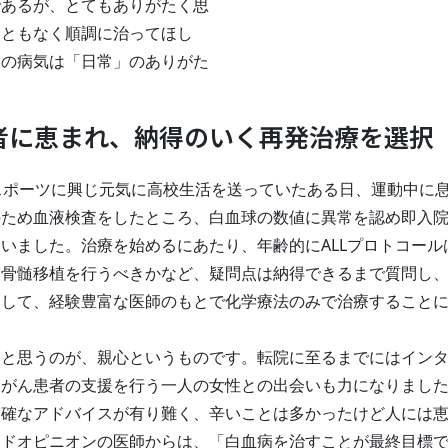
であるが、とてもありがたく思
こともなく順調に治ってほし
男の病気は「日常」のありがた
者に恵まれ、納得のいく再発治療を選択
スポーツに興じ元気に高校生活を送っていたある日、運動中に
のため血液検査をしたところ、白血球の数値に異常を認め即入
いました。治療を始めるにあたり、年齢的にALLプロトコール
た骨髄移植を行うべきかなど、疑問点は納得できるまで質問し
そして、経験豊富な医師のもとで化学療法のみで治療すること
いと思うのが、親心というものです。転院に至るまでにはイン
液がん患者の支援を行う一人の女性との出会いも力になりまし
的確なアドバイスが有り難く、辛いことは多かったけど人には
ンドオピニオンの医師からは、「白血病を治すことが最終目標