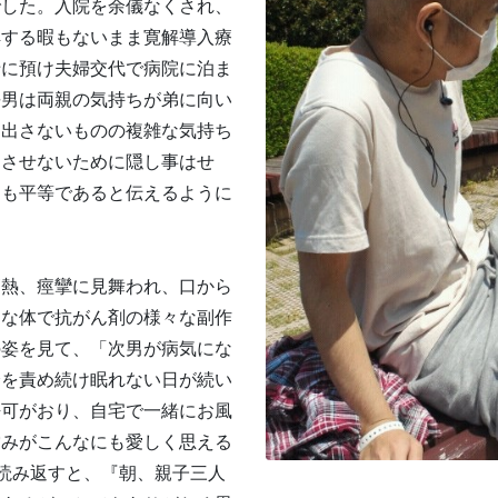
でした。入院を余儀なくされ、
解する暇もないまま寛解導入療
母に預け夫婦交代で病院に泊ま
長男は両親の気持ちが弟に向い
に出さないものの複雑な気持ち
をさせないために隠し事はせ
きも平等であると伝えるように
高熱、痙攣に見舞われ、口から
さな体で抗がん剤の様々な副作
の姿を見て、「次男が病気にな
分を責め続け眠れない日が続い
許可がおり、自宅で一緒にお風
営みがこんなにも愛しく思える
読み返すと、『朝、親子三人