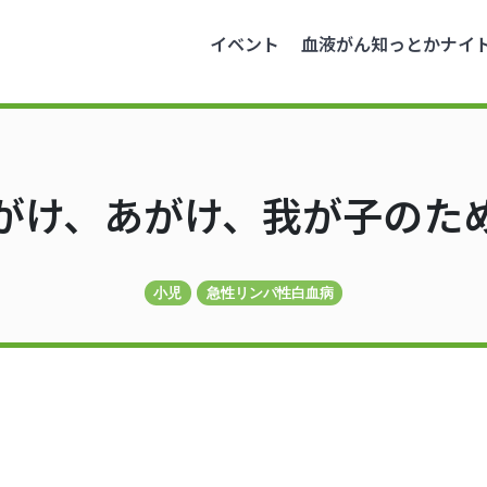
イベント
血液がん知っとかナイ
がけ、あがけ、我が子のた
小児
急性リンパ性白血病