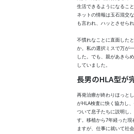
生活できるようになるこ
ネットの情報は玉石混交
も言われ、ハッとさせら
不慣れなことに直面した
か。私の選択ミスで万が一
した。でも、親があきら
していました。
長男のHLA型
再発治療が終わりほっとし
がHLA検査に快く協力し
ついて息子たちに説明し
す。移植から7年経った現
ますが、仕事に就いて社