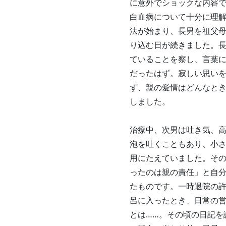
に意外でショックな内容
白血病について十分に理
法が始まり、長男を祖父
り込む日が続きました。
ていることを察し、言葉
だったはず。寂しい思い
ず、親の愛情はどんなと
しました。
治療中、次男は吐き気、
泡を吐くこともあり、小
用にたえていました。そ
ったのは親の責任」と自
たものです。一時退院の
呂に入ったとき、日常の
とは……。その頃の日記を