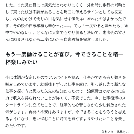
した。また見た目には病気だとわかりにくく、外出時に歩行の補助と
して買った杖は不調があることを周囲に伝えるサインとしても役立
ち、杖のおかげで周りの目を気にせず優先席に座れたのはよかったで
す。その後の自家移植も辛かった……。でも「一度やると決めたら、途
中でやめない」。どんなに大変でもやり切ると決めて、患者会の皆さ
んに励まされながら二度にわたる自家移植を完遂しました。
もう一度働けることが喜び。今できることを精一
杯楽しみたい
今は体調が安定したのでアルバイトを始め、仕事ができる有り難さを
噛みしめています。結婚後もずっと仕事を続け、引っ越し先で新たな
仕事を探そうと思った矢先の告知だったので、治療費はかかるのに自
力で収入を得られないことが怖くて、不安でした。今、仕事復帰のス
タートラインに立てたことで、経済的な心苦しさから少し解放された
気がします。再発の不安はありますが、今できることをやろうと思え
るようになり、思い悩むことに時間を費やすよりやりたいことを楽し
みたいです。
取材／文 北林あい