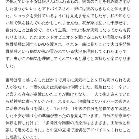
の抱えている不安は娘さんに伝わるもの。病気のことを包み隠さず話
したほうがいい」とアドバイスされ、娘には病名もきちんと伝えまし
た。ショックを受けているようには見えませんでしたが、私の知らな
い所で気を揉んでいたかもしれませんね。我が家は互いに干渉せず、
自分のことは自分で、という主義。それは私が病気になってからも変
わりません。ただセカンドオピニオンを受けるにあたり病院から多発
性骨髄腫に関するDVDを渡され、それを一緒に見たことで夫は多発性
骨髄腫という病気や私が置かれている状況を理解してくれたようで
す。夫がこの病気を理解してくれていると思うと気持ちが楽になりま
した。
当時は引っ越しをしたばかりで周りに病気のことを打ち明けられる友
人が少なく、一番の支えは患者会の仲間でした。気兼ねなく「辛い」
と言える存在が身近にいたことが助けとなり、一人で抱え込んでいた
ら精神的に参っていたかもしれません。治療前にサバイバーの皆さん
に治療の段取りを聞くと、1ヵ月後、1年後の自分を想像できて漠然と
した不安が減り心の準備が整ったのを覚えています。自分の治療法や
体験を押し付けず、「多発性骨髄腫の治療法はさまざま。主治医と相
談して進めるように」と中立の立場で適切なアドバイスをくれたこと
に感謝しています。