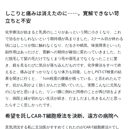
しこりと痛みは消えたのに……。寛解できない苛
立ちと不安
化学療法が始まると乳房のしこりがあっという間に小さくなり、これ
で治るかもしれないという期待感が高まりました。2クール目が終わる
頃にはしこりが指に触れなくなり、だるさや眠気、味覚障害といった
副作用はあったけど、寛解への期待が確信に変わっていきました。た
だ脱毛して髪の毛だけでなくまつ毛や眉毛までなくなったことに驚
き、鏡を見るたびに気分が落ち込んだものです。化学療法をすべて終
えると、痛みはすっかりなくなり体力も回復。しかしPET-CT検査の結
果を聞きに行くと、「1cm程度の腫瘍が残っている」と言われたんで
す。抗がん剤がよく効くがんだと聞いていたし、実際こんなに元気な
のになぜと思いました。リンパ腫に倒れた同僚のことが再び頭をよぎ
り、病院と縁が切れない生活が続き、だましだまし生きるんだと思っ
たらすごく悲しかったです。
希望を託しCAR-T細胞療法を決断、遠方の病院へ
意気消沈する私に主治医がすすめてくれたのがCAR-T細胞療法※でし