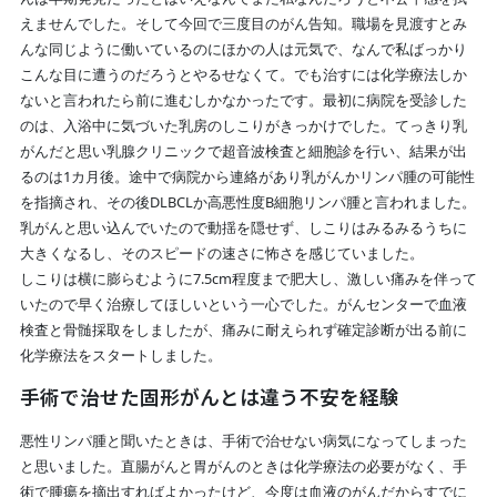
えませんでした。そして今回で三度目のがん告知。職場を見渡すとみ
んな同じように働いているのにほかの人は元気で、なんで私ばっかり
こんな目に遭うのだろうとやるせなくて。でも治すには化学療法しか
ないと言われたら前に進むしかなかったです。最初に病院を受診した
のは、入浴中に気づいた乳房のしこりがきっかけでした。てっきり乳
がんだと思い乳腺クリニックで超音波検査と細胞診を行い、結果が出
るのは1カ月後。途中で病院から連絡があり乳がんかリンパ腫の可能性
を指摘され、その後DLBCLか高悪性度B細胞リンパ腫と言われました。
乳がんと思い込んでいたので動揺を隠せず、しこりはみるみるうちに
大きくなるし、そのスピードの速さに怖さを感じていました。
しこりは横に膨らむように7.5cm程度まで肥大し、激しい痛みを伴って
いたので早く治療してほしいという一心でした。がんセンターで血液
検査と骨髄採取をしましたが、痛みに耐えられず確定診断が出る前に
化学療法をスタートしました。
手術で治せた固形がんとは違う不安を経験
悪性リンパ腫と聞いたときは、手術で治せない病気になってしまった
と思いました。直腸がんと胃がんのときは化学療法の必要がなく、手
術で腫瘍を摘出すればよかったけど、今度は血液のがんだからすでに