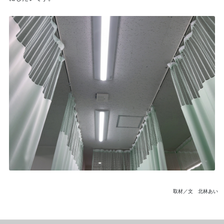
取材／文 北林あい