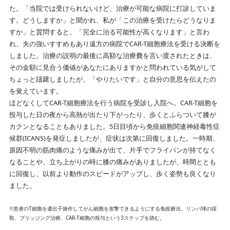
た。「当院では受けられないけど、治療が可能な病院に打診していま
す。どうしますか」と聞かれ、私が「この治療を受けたらどうなりま
すか」と質問すると、「完全に治る可能性が高くなります」と言わ
れ、夫の強いすすめもあり遠方の病院でCAR-T細胞療法を受ける決断を
しました。治療の説明の最後に高額な治療費を言い渡されたときは、
その金額に見合う価値があなたにありますかと問われている気がして
ちょっと躊躇しましたが、「やりたいです」と自分の意思を伝えたの
を覚えています。
ほどなくしてCAR-T細胞療法を行う病院を受診し入院へ。CAR-T細胞を
投与した日の夜から高熱が出たり下がったり、歩くとふらついて膝が
カクンとなることもありました。5日目頃から免疫細胞関連神経毒性症
候群(ICANS)を発症しましたが、症状は次第に回復しました。一時期、
原因不明の筋肉痛のような痛みが出て、片手でフライパンが持てなく
なることや、立ち上がりの時に膝の痛みがありましたが、時間ととも
に回復し、以前より動作のスピードがアップし、歩く姿勢も良くなり
ました。
※患者のT細胞を遺伝子操作してがん細胞を攻撃できるようにする免疫療法。リンパ球の採
取、ブリッジング治療、CAR-T細胞の投与という3ステップを踏む。