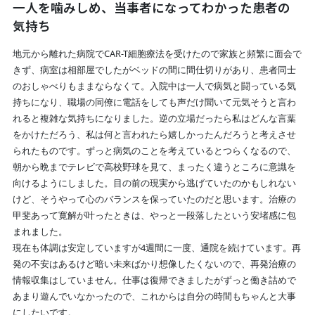
一人を噛みしめ、当事者になってわかった患者の
気持ち
地元から離れた病院でCAR-T細胞療法を受けたので家族と頻繁に面会で
きず、病室は相部屋でしたがベッドの間に間仕切りがあり、患者同士
のおしゃべりもままならなくて。入院中は一人で病気と闘っている気
持ちになり、職場の同僚に電話をしても声だけ聞いて元気そうと言わ
れると複雑な気持ちになりました。逆の立場だったら私はどんな言葉
をかけただろう、私は何と言われたら嬉しかったんだろうと考えさせ
られたものです。ずっと病気のことを考えているとつらくなるので、
朝から晩までテレビで高校野球を見て、まったく違うところに意識を
向けるようにしました。目の前の現実から逃げていたのかもしれない
けど、そうやって心のバランスを保っていたのだと思います。治療の
甲斐あって寛解が叶ったときは、やっと一段落したという安堵感に包
まれました。
現在も体調は安定していますが4週間に一度、通院を続けています。再
発の不安はあるけど暗い未来ばかり想像したくないので、再発治療の
情報収集はしていません。仕事は復帰できましたがずっと働き詰めで
あまり遊んでいなかったので、これからは自分の時間もちゃんと大事
にしたいです。