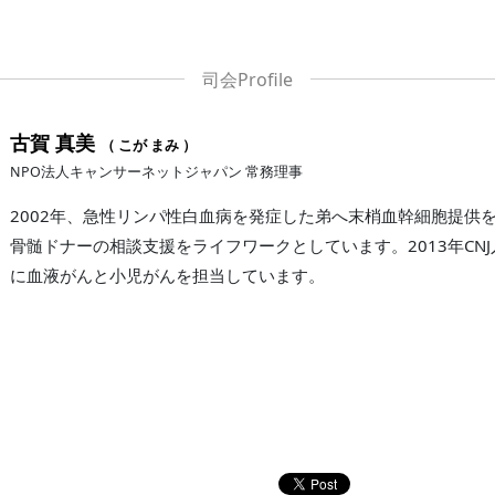
古賀 真美
（ こが まみ ）
NPO法人キャンサーネットジャパン 常務理事
2002年、急性リンパ性白血病を発症した弟へ末梢血幹細胞提供
骨髄ドナーの相談支援をライフワークとしています。2013年CNJ
に血液がんと小児がんを担当しています。