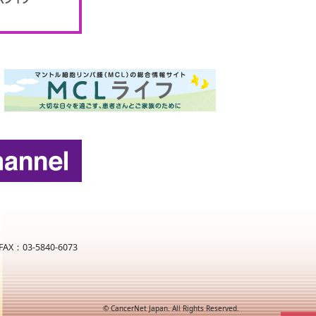
X：03-5840-6073
© CancerNet Japan. All Rights Reserved.