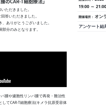
パ腫のCAR-T細胞療法」
19:00 ～ 21:0
加いただきました。
ご回答いただきました。
オン
開催場所：
き、ありがとうございました。
アンケート結
演部分のみとなります。
ンパ腫や濾胞性リンパ腫で再発・難治性
してCAR-T細胞療法(キメラ抗原受容体