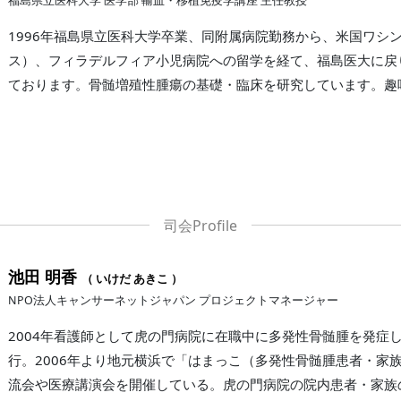
福島県立医科大学 医学部 輸血・移植免疫学講座 主任教授
1996年福島県立医科大学卒業、同附属病院勤務から、米国ワシ
ス）、フィラデルフィア小児病院への留学を経て、福島医大に戻り
ております。骨髄増殖性腫瘍の基礎・臨床を研究しています。趣
池田 明香
（ いけだ あきこ ）
NPO法人キャンサーネットジャパン プロジェクトマネージャー
2004年看護師として虎の門病院に在職中に多発性骨髄腫を発症し
行。2006年より地元横浜で「はまっこ（多発性骨髄腫患者・家
流会や医療講演会を開催している。虎の門病院の院内患者・家族