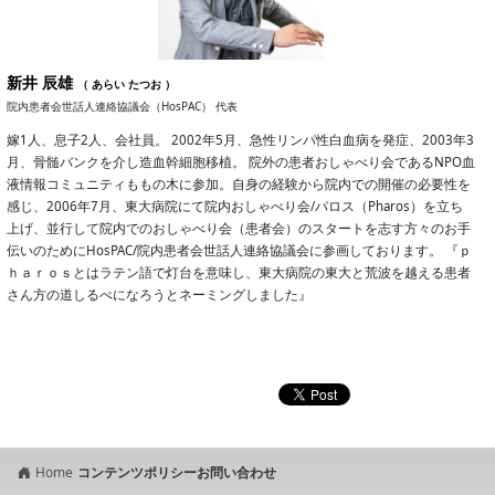
新井 辰雄
（ あらい たつお ）
院内患者会世話人連絡協議会（HosPAC） 代表
嫁1人、息子2人、会社員。 2002年5月、急性リンパ性白血病を発症、2003年3
月、骨髄バンクを介し造血幹細胞移植。 院外の患者おしゃべり会であるNPO血
液情報コミュニティももの木に参加。自身の経験から院内での開催の必要性を
感じ、2006年7月、東大病院にて院内おしゃべり会/パロス（Pharos）を立ち
上げ、並行して院内でのおしゃべり会（患者会）のスタートを志す方々のお手
伝いのためにHosPAC/院内患者会世話人連絡協議会に参画しております。 『ｐ
ｈａｒｏｓとはラテン語で灯台を意味し、東大病院の東大と荒波を越える患者
さん方の道しるべになろうとネーミングしました』
Home
コンテンツポリシー
お問い合わせ