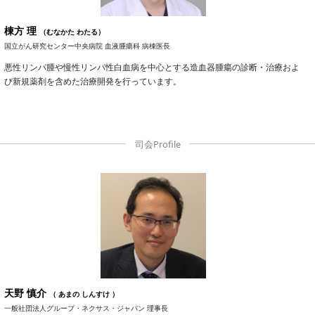
棟方 理
（むなかた わたる）
国立がん研究センター中央病院 血液腫瘍科 病棟医長
悪性リンパ腫や慢性リンパ性白血病を中心とする造血器腫瘍の診断・治療およ
び新規薬剤を含めた治療開発を行っています。
天野 慎介
（ あまの しんすけ ）
一般社団法人グループ・ネクサス・ジャパン 理事長