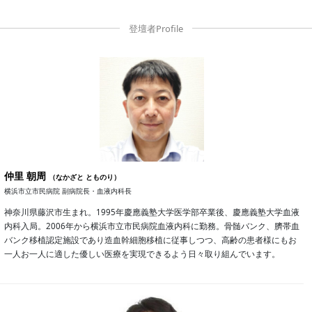
仲里 朝周
（なかざと とものり）
横浜市立市民病院 副病院長・血液内科長
神奈川県藤沢市生まれ。1995年慶應義塾大学医学部卒業後、慶應義塾大学血液
内科入局。2006年から横浜市立市民病院血液内科に勤務。骨髄バンク、臍帯血
バンク移植認定施設であり造血幹細胞移植に従事しつつ、高齢の患者様にもお
一人お一人に適した優しい医療を実現できるよう日々取り組んでいます。