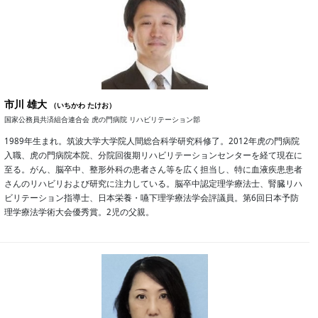
市川 雄大
（いちかわ たけお）
国家公務員共済組合連合会 虎の門病院 リハビリテーション部
1989年生まれ。筑波大学大学院人間総合科学研究科修了。2012年虎の門病院
入職、虎の門病院本院、分院回復期リハビリテーションセンターを経て現在に
至る。がん、脳卒中、整形外科の患者さん等を広く担当し、特に血液疾患患者
さんのリハビリおよび研究に注力している。脳卒中認定理学療法士、腎臓リハ
ビリテーション指導士、日本栄養・嚥下理学療法学会評議員。第6回日本予防
理学療法学術大会優秀賞。2児の父親。