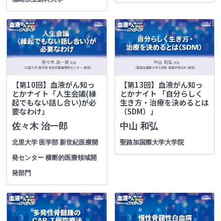
【第10回】血液がん知っ
【第13回】血液がん知っ
とかナイト「人生会議(縁
とかナイト 「自分らしく
起でもない話し合い)が必
生き方・治療を決めるとは
要なわけ」
（SDM）」
佐々木 治一郎
中山 和弘
北里大学 医学部 新世紀医療開
聖路加国際大学大学院
発センター 横断的医療領域開
発部門