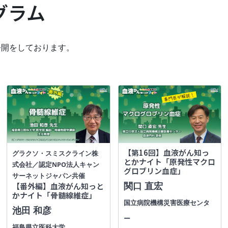
グラム
公開をしております。
【第16回】血液がん知っ
グラクソ・スミスクライン株
とかナイト「原発性マクロ
式会社／認定NPO法人キャン
グロブリン血症」
サーネットジャパン共催
関口 直宏
【番外編】血液がん知っと
かナイト「骨髄線維症」
国立病院機構災害医療センタ
池田 和彦
ー
福島県立医科大学