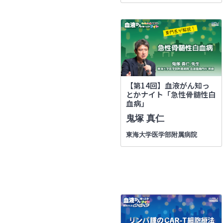
【第14回】血液がん知っ
とかナイト「急性骨髄性白
血病」
鬼塚 真仁
東海大学医学部附属病院