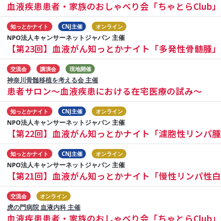
血液疾患患者・家族のおしゃべり会「ちゃとらClub」
知っとかナイト
CNJ主催
オンライン
NPO法人キャンサーネットジャパン 主催
【第23回】血液がん知っとかナイト「多発性骨髄腫」
交流会
講演会
現地開催
神奈川骨髄移植を考える会 主催
患者サロン～血液疾患における在宅医療の試み～
知っとかナイト
CNJ主催
オンライン
NPO法人キャンサーネットジャパン 主催
【第22回】血液がん知っとかナイト「濾胞性リンパ
知っとかナイト
CNJ主催
オンライン
NPO法人キャンサーネットジャパン 主催
【第21回】血液がん知っとかナイト「慢性リンパ性
交流会
オンライン
虎の門病院 血液内科 主催
血液疾患患者・家族のおしゃべり会「ちゃとらClub」