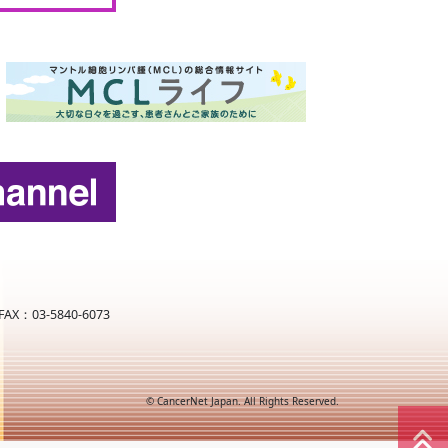
X：03-5840-6073
© CancerNet Japan. All Rights Reserved.