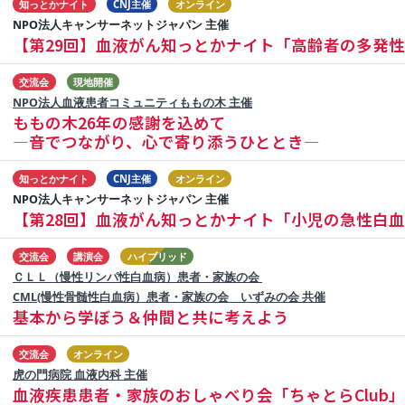
知っとかナイト
CNJ主催
オンライン
NPO法人キャンサーネットジャパン 主催
【第29回】血液がん知っとかナイト「高齢者の多発
交流会
現地開催
NPO法人血液患者コミュニティももの木 主催
ももの木26年の感謝を込めて
―音でつながり、心で寄り添うひととき―
知っとかナイト
CNJ主催
オンライン
NPO法人キャンサーネットジャパン 主催
【第28回】血液がん知っとかナイト「小児の急性白
交流会
講演会
ハイブリッド
ＣＬＬ（慢性リンパ性白血病）患者・家族の会
CML(慢性骨髄性白血病）患者・家族の会 いずみの会 共催
基本から学ぼう＆仲間と共に考えよう
交流会
オンライン
虎の門病院 血液内科 主催
血液疾患患者・家族のおしゃべり会「ちゃとらClub」