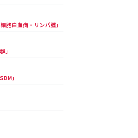
人T細胞白血病・リンパ腫」
候群」
SDM」