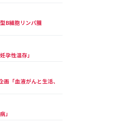
型B細胞リンパ腫
の妊孕性温存」
ラボ企画「血液がんと生活、
血病」